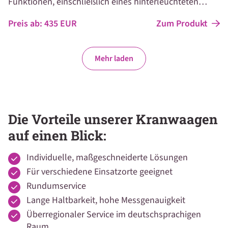
Funktionen, einschließlich eines hinterleuchteten
Digitaldisplays mit kontrastreichen Ziffern und
Zum Produkt
Preis ab:
435
EUR
Symbolen für die Funktionstasten. Auf Wunsch stellen
wir Ihnen unsere Kranwaagen auch in
explosionssicherer Ausführung oder für den
Mehr laden
eichpflichtigen Verkehr geeigneter Variante zur
Verfügung.
Die Vorteile unserer Kranwaagen
auf einen Blick:
Individuelle, maßgeschneiderte Lösungen
Für verschiedene Einsatzorte geeignet
Rundumservice
Lange Haltbarkeit, hohe Messgenauigkeit
Überregionaler Service im deutschsprachigen
Raum