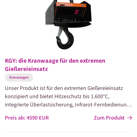
KGY: die Kranwaage für den extremen
Gießereieinsatz
Kranwaagen
Unser Produkt ist für den extremen Gießereieinsatz
konzipiert und bietet Hitzeschutz bis 1.600°C,
integrierte Überlastsicherung, Infrarot-Fernbedienung
sowie einen Schnellwechselakku mit bis zu 120
Zum Produkt
Preis ab:
4590
EUR
Stunden Laufzeit. Es schützt gegen Schocklasten, zeigt
die Gießgeschwindigkeit an und ermöglicht