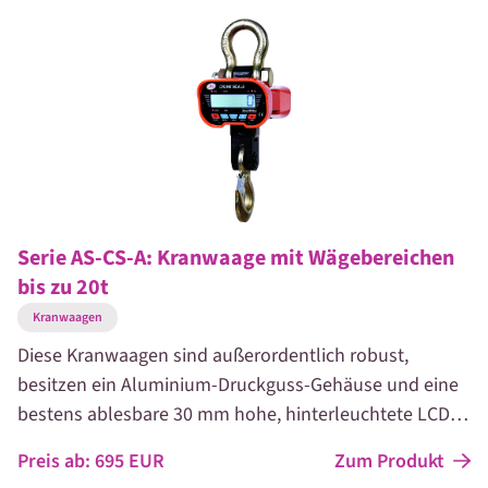
rückläufiges Wägen. Ausgestattet mit hochwertigen,
baumustergeprüften Markenanschlagmitteln und
flexiblen Sonderausführungen, ist es vielseitig
einsetzbar und erweiterbar.
Serie AS-CS-A: Kranwaage mit Wägebereichen
bis zu 20t
Kranwaagen
Diese Kranwaagen sind außerordentlich robust,
besitzen ein Aluminium-Druckguss-Gehäuse und eine
bestens ablesbare 30 mm hohe, hinterleuchtete LCD-
Anzeige. Ausführung bis max. 20 t Wägebereich.
Zum Produkt
Preis ab:
695
EUR