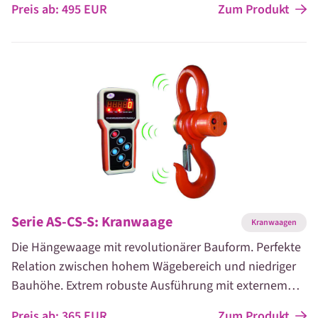
Zum Produkt
Preis ab:
495
EUR
Anzeige. Die Hängewaage schafft Lasten bis 3.000 kg.
Serie AS-CS-S: Kranwaage
Kranwaagen
Die Hängewaage mit revolutionärer Bauform. Perfekte
Relation zwischen hohem Wägebereich und niedriger
Bauhöhe. Extrem robuste Ausführung mit externem
Anzeigegerät mit bestens ablesbarer LED-Anzeige.
Zum Produkt
Preis ab:
365
EUR