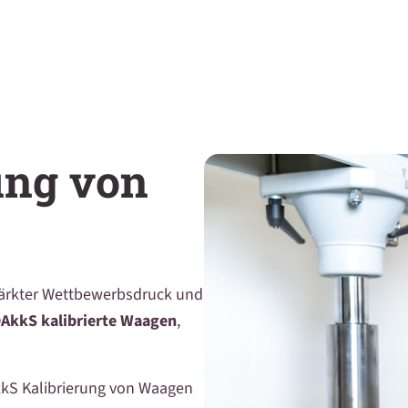
Komplettwaagen
Dini Argeo
Wägeterminals
Plattformwaagen
ung von
tärkter Wettbewerbsdruck und
AkkS kalibrierte Waagen
,
kkS Kalibrierung von Waagen