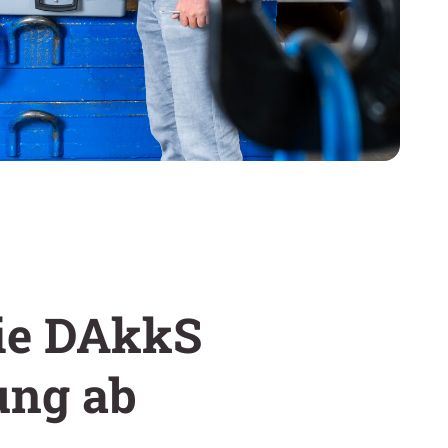
die DAkkS
ung ab