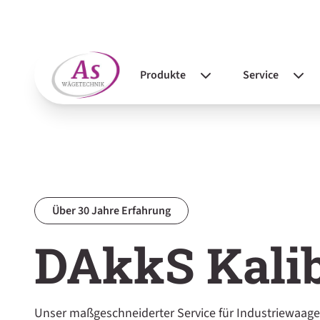
Produkte
Service
DAkkS Kalibrie
Industriewaagen
Reparaturen
Laborwaagen
Eichung
Leasing
Radlastwaagen
Wartung
Über 30 Jahre Erfahrung
Achslastwaagen
DAkkS Kalib
Fahrzeugwaagen
Mobile Waagen
Checkweigher
Unser maßgeschneiderter Service für Industriewaagen